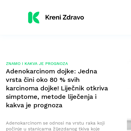
ZNAMO I KAKVA JE PROGNOZA
Adenokarcinom dojke: Jedna
vrsta čini oko 80 % svih
karcinoma dojke! Liječnik otkriva
simptome, metode liječenja i
kakva je prognoza
Adenokarcinom se odnosi na vrstu raka koji
počinje u stanicama žljezdanog tkiva koje