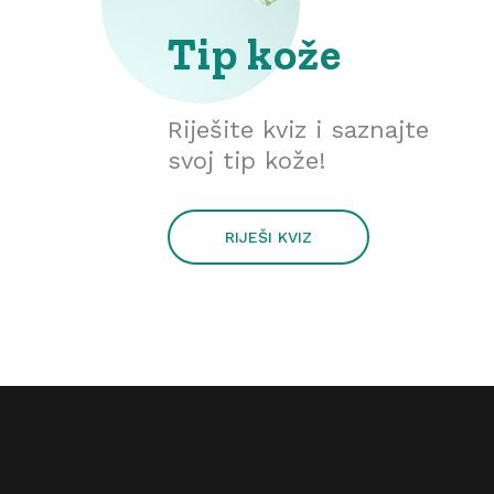
Tip kože
Riješite kviz i saznajte
svoj tip kože!
RIJEŠI KVIZ