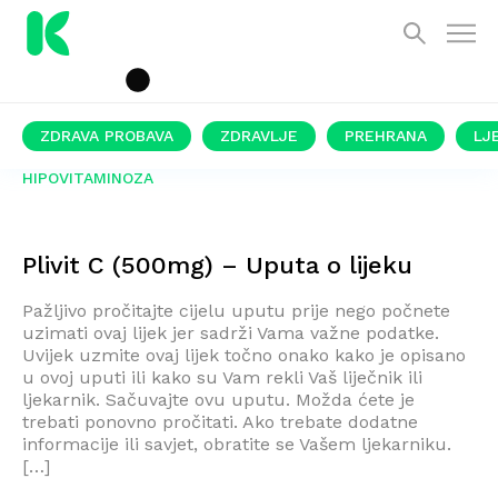
ZDRAVA PROBAVA
ZDRAVLJE
PREHRANA
LJ
HIPOVITAMINOZA
Plivit C (500mg) – Uputa o lijeku
Pažljivo pročitajte cijelu uputu prije nego počnete
uzimati ovaj lijek jer sadrži Vama važne podatke.
Uvijek uzmite ovaj lijek točno onako kako je opisano
u ovoj uputi ili kako su Vam rekli Vaš liječnik ili
ljekarnik. Sačuvajte ovu uputu. Možda ćete je
trebati ponovno pročitati. Ako trebate dodatne
informacije ili savjet, obratite se Vašem ljekarniku.
[…]