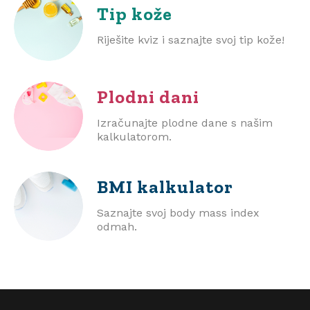
Tip kože
Riješite kviz i saznajte svoj tip kože!
Plodni dani
Izračunajte plodne dane s našim
kalkulatorom.
BMI
kalkulator
Saznajte svoj body mass index
odmah.