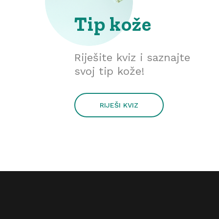
Tip kože
Riješite kviz i saznajte
svoj tip kože!
RIJEŠI KVIZ