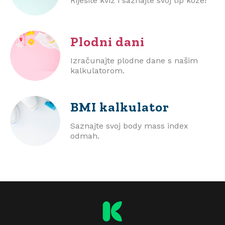
Riješite kviz i saznajte svoj tip kože!
Plodni dani
Izračunajte plodne dane s našim
kalkulatorom.
BMI
kalkulator
Saznajte svoj body mass index
odmah.