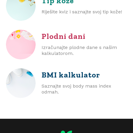
Tip kože
Riješite kviz i saznajte svoj tip kože!
Plodni dani
Izračunajte plodne dane s našim
kalkulatorom.
BMI
kalkulator
Saznajte svoj body mass index
odmah.