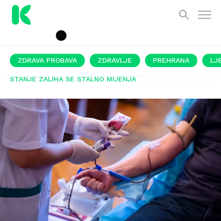
ZDRAVA PROBAVA
ZDRAVLJE
PREHRANA
LJ
STANJE ZALIHA SE STALNO MIJENJA