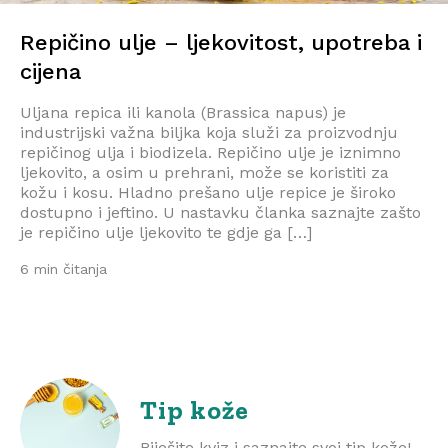
Repičino ulje – ljekovitost, upotreba i
cijena
Uljana repica ili kanola (Brassica napus) je
industrijski važna biljka koja služi za proizvodnju
repičinog ulja i biodizela. Repičino ulje je iznimno
ljekovito, a osim u prehrani, može se koristiti za
kožu i kosu. Hladno prešano ulje repice je široko
dostupno i jeftino. U nastavku članka saznajte zašto
je repičino ulje ljekovito te gdje ga […]
6 min čitanja
Tip kože
Riješite kviz i saznajte svoj tip kože!