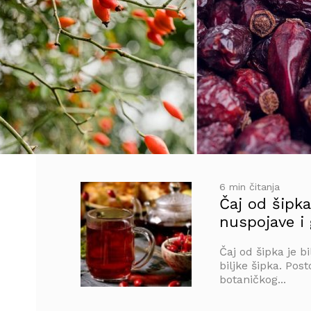
6 min čitanja
Čaj od šipka
nuspojave i 
Čaj od šipka je b
biljke šipka. Posto
botaničkog...