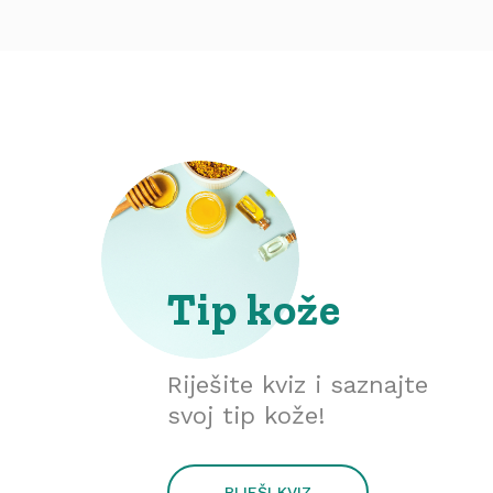
Tip kože
Riješite kviz i saznajte
svoj tip kože!
RIJEŠI KVIZ