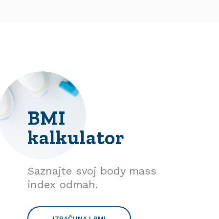
BMI
kalkulator
Saznajte svoj body mass
index odmah.
IZRAČUNAJ BMI