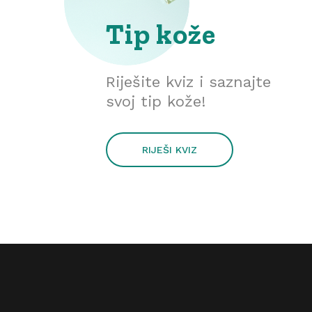
Tip kože
Riješite kviz i saznajte
svoj tip kože!
RIJEŠI KVIZ