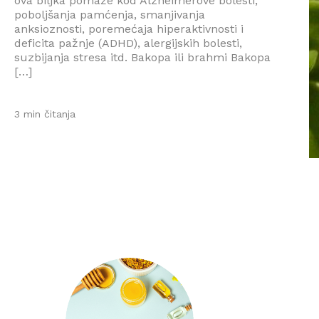
ova biljka pomaže kod Alzheimerove bolesti,
poboljšanja pamćenja, smanjivanja
anksioznosti, poremećaja hiperaktivnosti i
deficita pažnje (ADHD), alergijskih bolesti,
suzbijanja stresa itd. Bakopa ili brahmi Bakopa
[…]
3 min čitanja