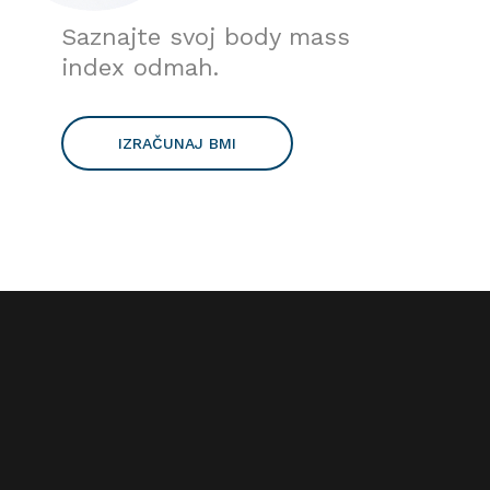
Saznajte svoj body mass
index odmah.
IZRAČUNAJ BMI