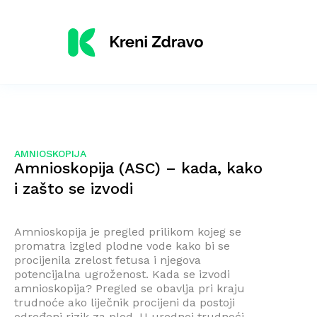
AMNIOSKOPIJA
Amnioskopija (ASC) – kada, kako
i zašto se izvodi
Amnioskopija je pregled prilikom kojeg se
promatra izgled plodne vode kako bi se
procijenila zrelost fetusa i njegova
potencijalna ugroženost. Kada se izvodi
amnioskopija? Pregled se obavlja pri kraju
trudnoće ako liječnik procijeni da postoji
određeni rizik za plod. U urednoj trudnoći,