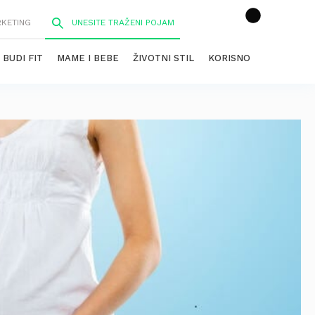
RKETING
BUDI FIT
MAME I BEBE
ŽIVOTNI STIL
KORISNO