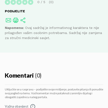
0
/
5
0
★
★
★
★
★
PODIJELITE
Napomena:
Ovaj sadržaj je informativnog karaktera te nije
prilagođen vašim osobnim potrebama. Sadržaj nije zamjena
za stručni medicinski savjet.
Komentari
(0)
Uključite se u raspravu – podijelite svoje mišljenje, postavite pitanja ili ponudite
svoj pogled na temu. Vaš komentar može potaknuti zanimljiv dijalog i
obogatiti zajednicu našeg portala.
Važna obavijest
!