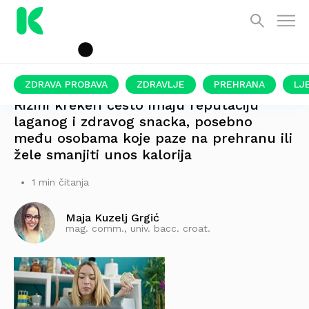
ZDRAVA PROBAVA
ZDRAVLJE
PREHRANA
LJ
Rižini krekeri često imaju reputaciju
laganog i zdravog snacka, posebno
među osobama koje paze na prehranu ili
žele smanjiti unos kalorija
1 min čitanja
Maja Kuzelj Grgić
mag. comm., univ. bacc. croat.