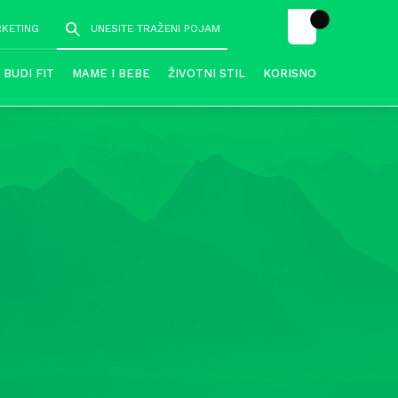
RKETING
BUDI FIT
MAME I BEBE
ŽIVOTNI STIL
KORISNO