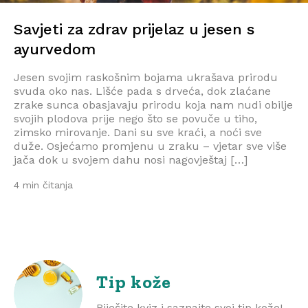
Savjeti za zdrav prijelaz u jesen s
ayurvedom
Jesen svojim raskošnim bojama ukrašava prirodu
svuda oko nas. Lišće pada s drveća, dok zlaćane
zrake sunca obasjavaju prirodu koja nam nudi obilje
svojih plodova prije nego što se povuče u tiho,
zimsko mirovanje. Dani su sve kraći, a noći sve
duže. Osjećamo promjenu u zraku – vjetar sve više
jača dok u svojem dahu nosi nagovještaj […]
4 min čitanja
Tip kože
Riješite kviz i saznajte svoj tip kože!