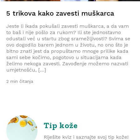
5 trikova kako zavesti muškarca
Jeste li ikada pokušali zavesti muškarca, a da vam
to baš i nije pošlo za rukom? Ili ste jednostavno
odustali već u startu zbog sramežljivosti? Svima se
ovo dogodilo barem jednom u životu, no ono što je
bitno znati jest da propuštamo mnoge prilike kada
sami sebe kočimo, pogotovo u situacijama kada
želimo nekoga zavesti. Zavođenje možemo nazvati
umjetnošću, […]
2 min čitanja
Tip kože
Riješite kviz i saznajte svoj tip kože!