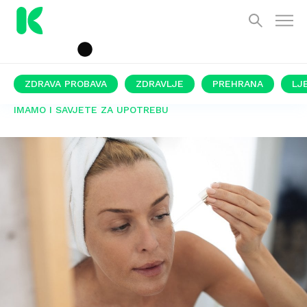
ZDRAVA PROBAVA
ZDRAVLJE
PREHRANA
LJ
IMAMO I SAVJETE ZA UPOTREBU