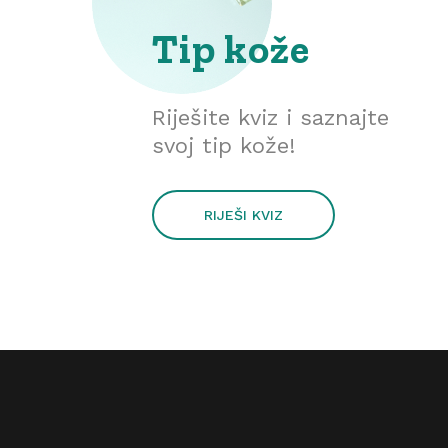
Tip kože
Riješite kviz i saznajte
svoj tip kože!
RIJEŠI KVIZ