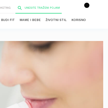
RKETING
BUDI FIT
MAME I BEBE
ŽIVOTNI STIL
KORISNO