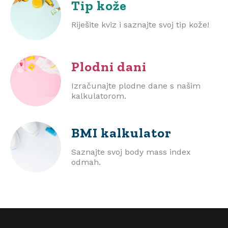
Tip kože
Riješite kviz i saznajte svoj tip kože!
Plodni dani
Izračunajte plodne dane s našim
kalkulatorom.
BMI
kalkulator
Saznajte svoj body mass index
odmah.