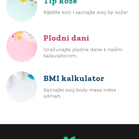
Tip kože
Riješite kviz i saznajte svoj tip kože!
Plodni dani
Izračunajte plodne dane s našim
kalkulatorom.
BMI
kalkulator
Saznajte svoj body mass index
odmah.