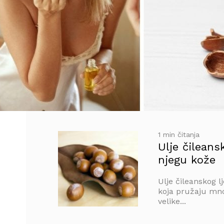
1 min čitanja
Ulje čileans
njegu kože
Ulje čileanskog l
koja pružaju mno
velike...