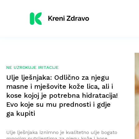
NE UZROKUJE IRITACIJE
Ulje lješnjaka: Odlično za njegu
masne i mješovite kože lica, ali i
kose kojoj je potrebna hidratacija!
Evo koje su mu prednosti i gdje
ga kupiti
Ulje lješnjaka iznimno je kvalitetno ulje bogato
mnogim nutrijentima za njegu kože i kose.