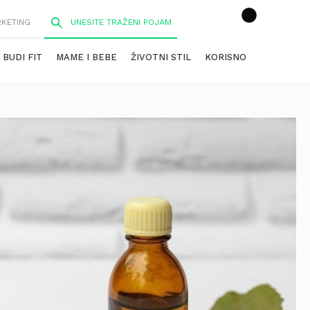
RKETING
BUDI FIT
MAME I BEBE
ŽIVOTNI STIL
KORISNO