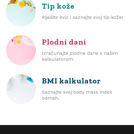
Tip kože
Riješite kviz i saznajte svoj tip kože!
Plodni dani
Izračunajte plodne dane s našim
kalkulatorom.
BMI
kalkulator
Saznajte svoj body mass index
odmah.