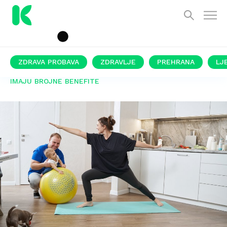
ZDRAVA PROBAVA
ZDRAVLJE
PREHRANA
LJ
IMAJU BROJNE BENEFITE