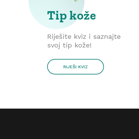
Tip kože
Riješite kviz i saznajte
svoj tip kože!
RIJEŠI KVIZ