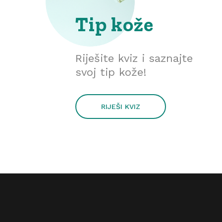
Tip kože
Riješite kviz i saznajte
svoj tip kože!
RIJEŠI KVIZ