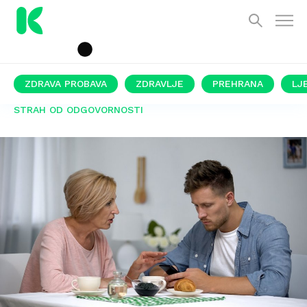
ZDRAVA PROBAVA
ZDRAVLJE
PREHRANA
LJ
STRAH OD ODGOVORNOSTI