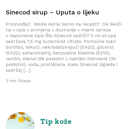
Sinecod sirup – Uputa o lijeku
Proizvođač: Medis Adria Samo na recept? DA Skoči
na » opis » primjena » doziranje » mjere opreza
» napomene Opis Što Sinecod sadrži? 5 ml sirupa
sadržava 7,5 mg butamirat citrata. Pomoćne tvari
Sorbitol, tekući, nekristalizirajući (E420), glicerol
(E422), saharinnatrij, benzoatna kiselina (E210),
vanilin, etanol (96 postotni ), natrijev hidroksid (30
postotni), voda, pročišćena. Kako Sinecod izgleda i
sadržaj […]
2 min čitanja
Tip kože