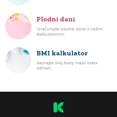
Plodni dani
Izračunajte plodne dane s našim
kalkulatorom.
BMI
kalkulator
Saznajte svoj body mass index
odmah.