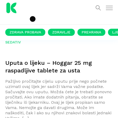
ZDRAVA PROBAVA
ZDRAVLJE
PREHRANA
LJ
SEDATIV
Uputa o lijeku – Hoggar 25 mg
raspadljive tablete za usta
Pažljivo pročitajte cijelu uputu prije nego počnete
uzimati ovaj lijek jer sadrži Vama važne podatke.
Sačuvajte ovu uputu. Možda ćete je trebati ponovno
pročitati. Ako imate dodatnih pitanja, obratite se
liječniku ili ljekarniku. Ovaj je lijek propisan samo
Vama. Nemojte ga davati drugima. Može im
naškoditi, čak i ako su njihovi znakovi bolesti jednaki