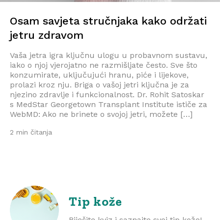
Osam savjeta stručnjaka kako održati
jetru zdravom
Vaša jetra igra ključnu ulogu u probavnom sustavu,
iako o njoj vjerojatno ne razmišljate često. Sve što
konzumirate, uključujući hranu, piće i lijekove,
prolazi kroz nju. Briga o vašoj jetri ključna je za
njezino zdravlje i funkcionalnost. Dr. Rohit Satoskar
s MedStar Georgetown Transplant Institute ističe za
WebMD: Ako ne brinete o svojoj jetri, možete […]
2 min čitanja
Tip kože
Riješite kviz i saznajte svoj tip kože!