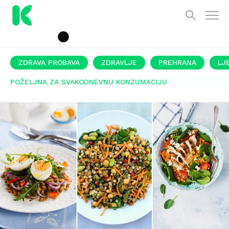
ZDRAVA PROBAVA
ZDRAVLJE
PREHRANA
LJ
POŽELJNA ZA SVAKODNEVNU KONZUMACIJU