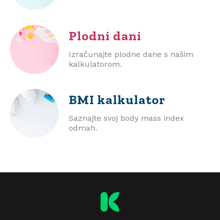
Plodni dani
Izračunajte plodne dane s našim
kalkulatorom.
BMI
kalkulator
Saznajte svoj body mass index
odmah.