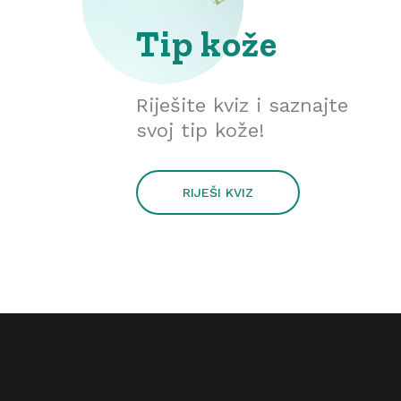
Tip kože
Riješite kviz i saznajte
svoj tip kože!
RIJEŠI KVIZ