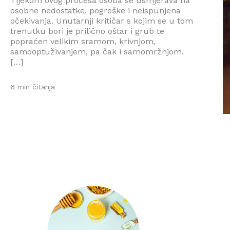
Tijekom ovog procesa osoba se usmjerava na
osobne nedostatke, pogreške i neispunjena
očekivanja. Unutarnji kritičar s kojim se u tom
trenutku bori je prilično oštar i grub te
popraćen velikim sramom, krivnjom,
samooptuživanjem, pa čak i samomržnjom.
[…]
6 min čitanja