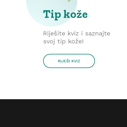
Tip kože
Riješite kviz i saznajte
svoj tip kože!
RIJEŠI KVIZ