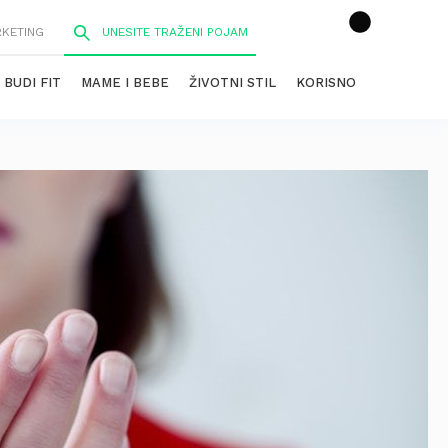
RKETING
BUDI FIT
MAME I BEBE
ŽIVOTNI STIL
KORISNO