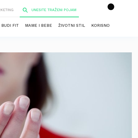
RKETING
BUDI FIT
MAME I BEBE
ŽIVOTNI STIL
KORISNO