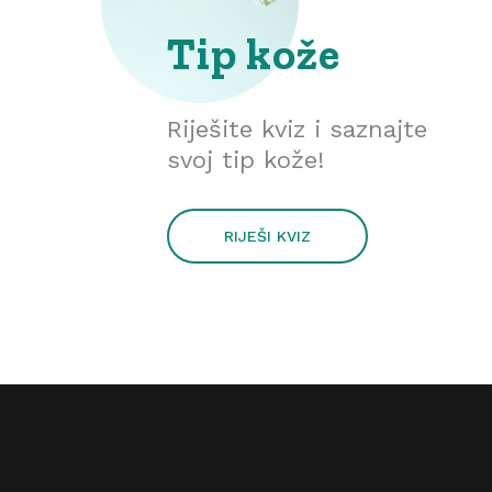
Tip kože
Riješite kviz i saznajte
svoj tip kože!
RIJEŠI KVIZ