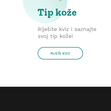
Tip kože
Riješite kviz i saznajte
svoj tip kože!
RIJEŠI KVIZ