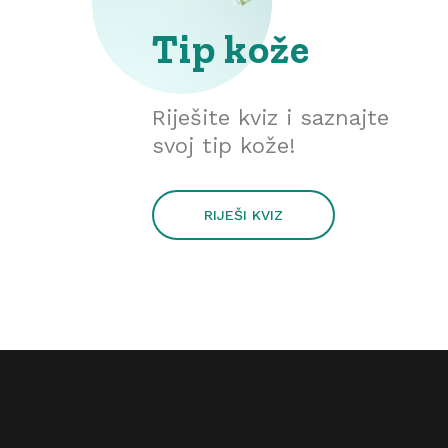
Tip kože
Riješite kviz i saznajte
svoj tip kože!
RIJEŠI KVIZ