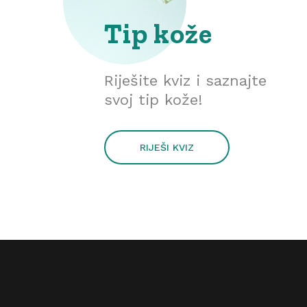
Tip kože
Riješite kviz i saznajte
svoj tip kože!
RIJEŠI KVIZ