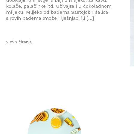
uobičajeno kravlje ili biljno mlijeko; za kavu,
kolače, palačinke itd. Uživajte i u čokoladnom
mlijeku! Mlijeko od badema Sastojci: 1 šalica
sirovih badema (može i lješnjaci ili […]
2 min čitanja