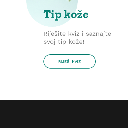
Tip kože
Riješite kviz i saznajte
svoj tip kože!
RIJEŠI KVIZ