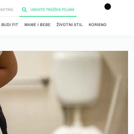
RKETING
BUDI FIT
MAME I BEBE
ŽIVOTNI STIL
KORISNO