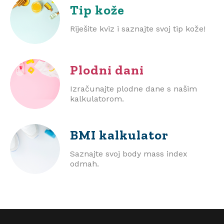
Tip kože
Riješite kviz i saznajte svoj tip kože!
Plodni dani
Izračunajte plodne dane s našim
kalkulatorom.
BMI
kalkulator
Saznajte svoj body mass index
odmah.