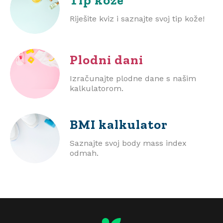
Tip kože
Riješite kviz i saznajte svoj tip kože!
Plodni dani
Izračunajte plodne dane s našim
kalkulatorom.
BMI
kalkulator
Saznajte svoj body mass index
odmah.