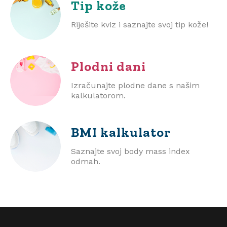
Tip kože
Riješite kviz i saznajte svoj tip kože!
Plodni dani
Izračunajte plodne dane s našim
kalkulatorom.
BMI
kalkulator
Saznajte svoj body mass index
odmah.