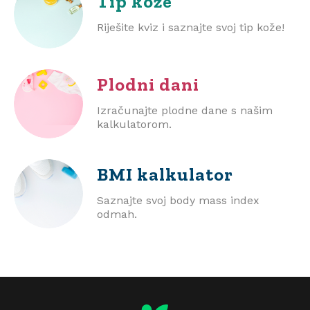
Tip kože
Riješite kviz i saznajte svoj tip kože!
Plodni dani
Izračunajte plodne dane s našim
kalkulatorom.
BMI
kalkulator
Saznajte svoj body mass index
odmah.