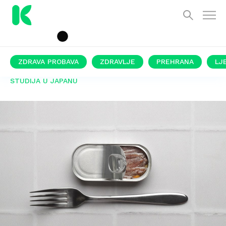
ZDRAVA PROBAVA
ZDRAVLJE
PREHRANA
LJ
STUDIJA U JAPANU