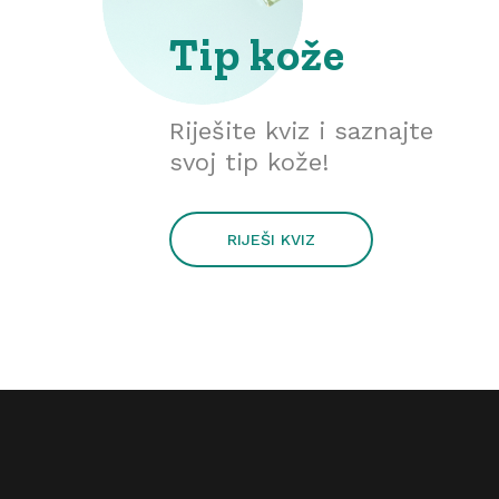
Tip kože
Riješite kviz i saznajte
svoj tip kože!
RIJEŠI KVIZ