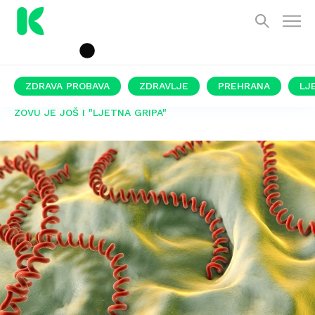
ZDRAVA PROBAVA
ZDRAVLJE
PREHRANA
LJ
ZOVU JE JOŠ I "LJETNA GRIPA"