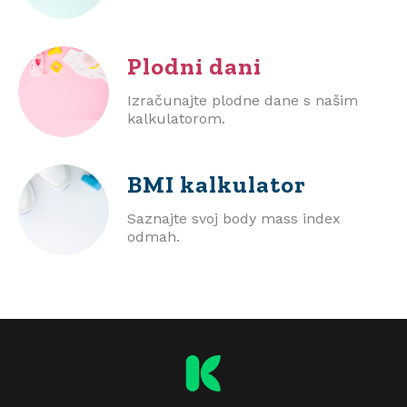
Plodni dani
Izračunajte plodne dane s našim
kalkulatorom.
BMI
kalkulator
Saznajte svoj body mass index
odmah.