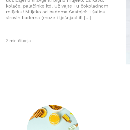
uobičajeno kravlje ili biljno mlijeko; za kavu,
kolače, palačinke itd. Uživajte i u čokoladnom
mlijeku! Mlijeko od badema Sastojci: 1 šalica
sirovih badema (može i lješnjaci ili […]
2 min čitanja