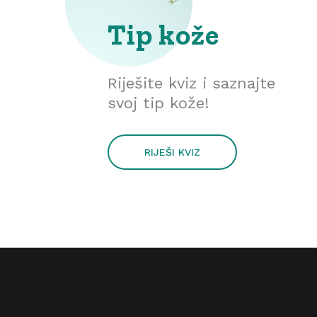
Tip kože
Riješite kviz i saznajte
svoj tip kože!
RIJEŠI KVIZ