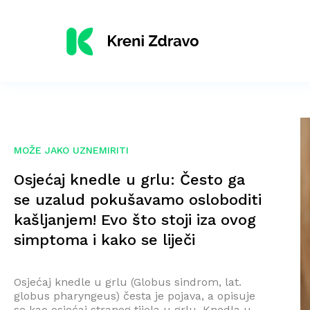
MOŽE JAKO UZNEMIRITI
Osjećaj knedle u grlu: Često ga
se uzalud pokušavamo osloboditi
kašljanjem! Evo što stoji iza ovog
simptoma i kako se liječi
Osjećaj knedle u grlu (Globus sindrom, lat.
globus pharyngeus) česta je pojava, a opisuje
se kao osjećaj stranog tijela u grlu. Knedla u