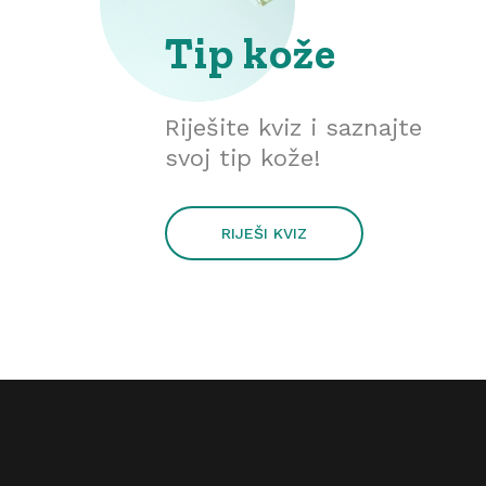
Tip kože
Riješite kviz i saznajte
svoj tip kože!
RIJEŠI KVIZ