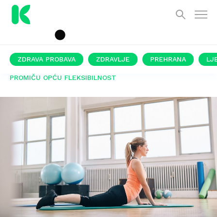
ZDRAVA PROBAVA
ZDRAVLJE
PREHRANA
LJ
PROMIČU OPĆU FLEKSIBILNOST