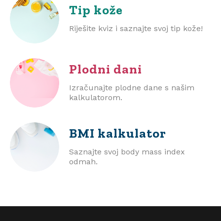
Tip kože
Riješite kviz i saznajte svoj tip kože!
Plodni dani
Izračunajte plodne dane s našim
kalkulatorom.
BMI
kalkulator
Saznajte svoj body mass index
odmah.