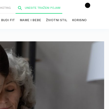
RKETING
BUDI FIT
MAME I BEBE
ŽIVOTNI STIL
KORISNO