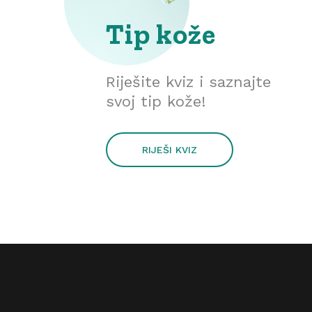
Tip kože
Riješite kviz i saznajte
svoj tip kože!
RIJEŠI KVIZ