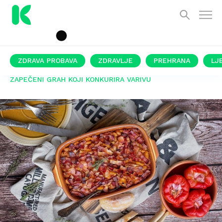
ZDRAVA PROBAVA
ZDRAVLJE
PREHRANA
LJ
ZAPEČENI GRAH KOJI KONKURIRA VARIVU